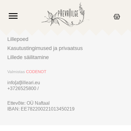
Lillepoed
Kasutustingimused ja privaatsus
Lillede säilitamine
Valmistas
CODENOT
info[at]lilleari.eu
+3726525800
/
Ettevõte: OÜ Naftaal
IBAN: EE782200221013450219